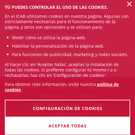
×
21/09/2026
TÚ PUEDES CONTROLAR EL USO DE LAS COOKIES.
COMISIÓN DE ABOGADOS SÉNIORS | TIC | TALLER
En el ICAB utilizamos cookies en nuestra página. Algunas son
estrictamente necesarias para el funcionamiento de la
BDS. Séniors: Trámites con las
página, y otros son opcionales y se utilizan para:
Administraciones Públicas
Medir cómo se utiliza la página web.
Habilitar la personalización de la página web.
PRESENCIAL
Para funciones de publicidad, marketing y redes sociales.
15/09/2026
Al hacer clic en 'Aceptar todas', aceptas la instalación de
todas las cookies. Si prefieres configurar tú mismo / a o
rechazarlas, haz clic en 'Configuración de cookies'.
Para obtener más información, visite nuestra
política de
MAPA WEB
ACCESIBILIDAD
AVISO LEGAL
cookies
.
PRIVACIDAD
COOKIES
CONDICIONES GENERALES
CALIDAD
CONFIGURACIÓN DE COOKIES
CÓDIGO ÉTICO
© Sat Aug 08 04:40:18 CEST 2026 Il·lustre Col·legi de l'Advocacia
ACEPTAR TODAS
de Barcelona. Todos los derechos reservados