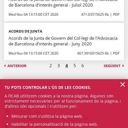
de Barcelona d'interès general - Juliol 2020
Wed Nov 04 13:15:00 CET 2020
471.03515625 Kb
PDF
ACORDS DE JUNTA
Acords de la Junta de Govern del Col·legi de l'Advocacia
de Barcelona d'interès general - Juny 2020
Wed Nov 04 13:15:00 CET 2020
467.3916015625 Kb
PDF
2
3
4
5
6
ANTERIOR
SEGÜENT
×
TU POTS CONTROLAR L'ÚS DE LES COOKIES.
A l’ICAB utilitzem cookies a la nostra pàgina. Algunes són
estrictament necessàries per al funcionament de la pàgina, i
SECRETARIA DE JUNTA DE GOVERN
d'altres són opcionals i s'utilitzen per:
Mallorca, 283
Mesurar com s'utilitza la pàgina web.
08037 Barcelona , Barcelona (Espanya)
Habilitar la personalització de la pàgina web.
93 601 12 28 / 93 496 18 80