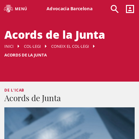
Advocacia Barcelona
MENÚ
Acords de la Junta
INICI
COL·LEGI
CONEIX EL COL·LEGI
ACORDS DE LA JUNTA
DE L'ICAB
Acords de Junta