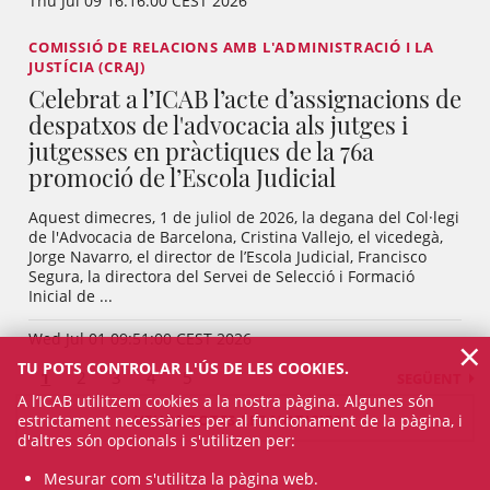
Thu Jul 09 16:16:00 CEST 2026
COMISSIÓ DE RELACIONS AMB L'ADMINISTRACIÓ I LA
JUSTÍCIA (CRAJ)
Celebrat a l’ICAB l’acte d’assignacions de
despatxos de l'advocacia als jutges i
jutgesses en pràctiques de la 76a
promoció de l’Escola Judicial
Aquest dimecres, 1 de juliol de 2026, la degana del Col·legi
de l'Advocacia de Barcelona, Cristina Vallejo, el vicedegà,
Jorge Navarro, el director de l’Escola Judicial, Francisco
Segura, la directora del Servei de Selecció i Formació
Inicial de ...
Wed Jul 01 09:51:00 CEST 2026
×
TU POTS CONTROLAR L'ÚS DE LES COOKIES.
1
2
3
4
5
SEGÜENT
A l’ICAB utilitzem cookies a la nostra pàgina. Algunes són
estrictament necessàries per al funcionament de la pàgina, i
VEURE TOTES LES NOTICIES
d'altres són opcionals i s'utilitzen per:
Mesurar com s'utilitza la pàgina web.