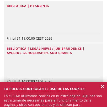
BIBLIOTECA | HEADLINES
Fri Jul 31 19:00:00 CEST 2026
BIBLIOTECA | LEGAL NEWS / JURISPRUDENCE |
AWARDS, SCHOLARSHIPS AND GRANTS
Fri Jul 31 14:00:00 CEST 2026
×
TÚ PUEDES CONTROLAR EL USO DE LAS COOKIES.
BIBLIOTECA | LEGAL NEWS / JURISPRUDENCE |
AWARDS, SCHOLARSHIPS AND GRANTS
En el ICAB utilizamos cookies en nuestra página. Algunas son
estrictamente necesarias para el funcionamiento de la
página, y otros son opcionales y se utilizan para: