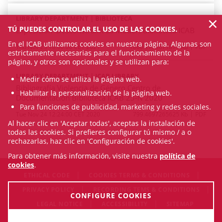
×
LIBRARY DEPARTMENT | BIBLIOTECA
TÚ PUEDES CONTROLAR EL USO DE LAS COOKIES.
Exposición 'Desconstruint La Model'. Biblioteca ICAB
En el ICAB utilizamos cookies en nuestra página. Algunas son
Thu Nov 25 18:00:00 CET 2021
1860.2763671875 Kb
PDF
estrictamente necesarias para el funcionamiento de la
página, y otros son opcionales y se utilizan para:
LIBRARY DEPARTMENT | ICAB LIBRARY
Medir cómo se utiliza la página web.
Bibliografía Violencia de Género Centro de
Habilitar la personalización de la página web.
Documentación Biblioteca ICAB 25-N 2020
Para funciones de publicidad, marketing y redes sociales.
Tue Nov 24 12:24:00 CET 2020
799.4697265625 Kb
PDF
Al hacer clic en 'Aceptar todas', aceptas la instalación de
todas las cookies. Si prefieres configurar tú mismo / a o
rechazarlas, haz clic en 'Configuración de cookies'.
Para obtener más información, visite nuestra
política de
cookies
.
ETHICAL CODE
COOKIES TERMS & CONDITIONS
PRIVACY POLICY
RECORDING TEMS & CONDITIONS
CONFIGURE COOKIES
LEGAL NOTICE
ACCESSIBILITY
SITEMAP