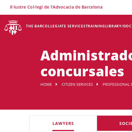
×
Il·lustre Col·legi de l'Advocacia de Barcelona
THE BAR
COLLEGIATE SERVICES
TRAINING
LIBRARY/DO
Administrado
concursales
HOME
CITIZEN SERVICES
PROFESSIONAL 
LAWYERS
SOCI
Professional search