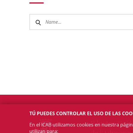
TÚ PUEDES CONTROLAR EL USO DE LAS COO
Il·lustre Col·l
En el ICAB utilizamos cookies en nuestra pági
utilizan para:
de l'Advocaci