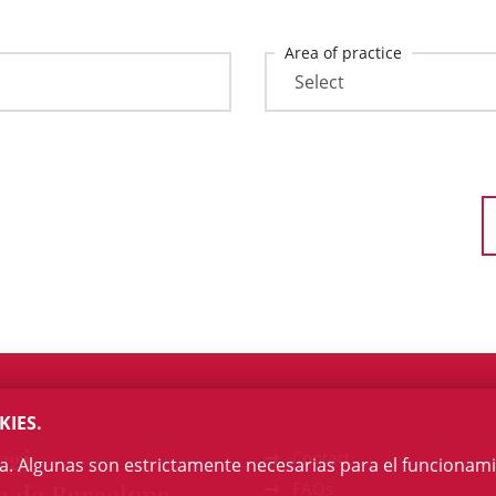
Area of practice
KIES.
egi
Contact
na. Algunas son estrictamente necesarias para el funcionami
a de Barcelona
FAQs