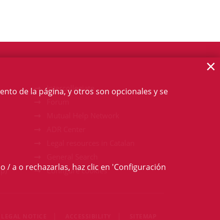
×
Intercollegiate
ento de la página, y otros son opcionales y se
Forum
Mutual Help Network
ADR Center
Legal resources in Catalan
General Search
o / a o rechazarlas, haz clic en 'Configuración
p)
Configure cookies
LEGAL NOTICE
ACCESSIBILITY
SITEMAP