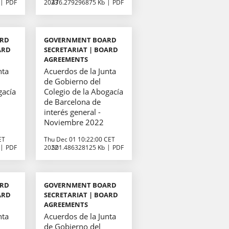
PDF
2023
476.279296875 Kb
PDF
ARD
GOVERNMENT BOARD
ARD
SECRETARIAT | BOARD
AGREEMENTS
nta
Acuerdos de la Junta
de Gobierno del
gacía
Colegio de la Abogacía
de Barcelona de
interés general -
Noviembre 2022
ET
Thu Dec 01 10:22:00 CET
PDF
2022
501.486328125 Kb
PDF
ARD
GOVERNMENT BOARD
ARD
SECRETARIAT | BOARD
AGREEMENTS
nta
Acuerdos de la Junta
de Gobierno del