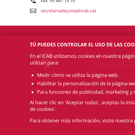
Fax: 93 487 15 70
secretariadejunta@icab.cat
TÚ PUEDES CONTROLAR EL USO DE LAS COO
Il·lustre Col·l
En el ICAB utilizamos cookies en nuestra pági
utilizan para:
de l'Advocaci
Medir cómo se utiliza la página web.
c/ Mallorca, 283
08037 Barcelona
Habilitar la personalización de la página we
Tel. 934 961 880
Para funciones de publicidad, marketing y 
Al hacer clic en 'Aceptar todas', aceptas la ins
de cookies'.
Para obtener más información, visite nuestra
ETHICAL CODE
COOKIES TERMS & CONDITI