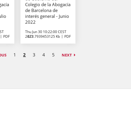
gacía
Colegio de la Abogacía
de Barcelona de
ulio
interés general - Junio
2022
EST
Thu Jun 30 10:22:00 CEST
PDF
2022
473.7939453125 Kb
PDF
1
2
3
4
5
OUS
NEXT