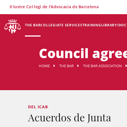
×
Il·lustre Col·legi de l'Advocacia de Barcelona
THE BAR
COLLEGIATE SERVICES
TRAINING
LIBRARY/DO
Council agr
HOME
THE BAR
THE BAR ASSOCIATION
DEL ICAB
Acuerdos de Junta