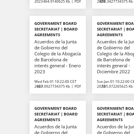
2023
464.9140625 Kb
PDF
2023
490.3427734375 Kb
GOVERNMENT BOARD
GOVERNMENT BO
SECRETARIAT | BOARD
SECRETARIAT | BO
AGREEMENTS
AGREEMENTS
Acuerdos de la Junta
Acuerdos de la Ju
de Gobierno del
de Gobierno del
Colegio de la Abogacía
Colegio de la Abo
de Barcelona de
de Barcelona de
interés general - Enero
interés general -
2023
Diciembre 2022
Wed Feb 01 10:22:00 CET
Sun Jan 01 10:22:00 C
2023
467.0927734375 Kb
PDF
2023
505.072265625 Kb
GOVERNMENT BOARD
GOVERNMENT BO
SECRETARIAT | BOARD
SECRETARIAT | BO
AGREEMENTS
AGREEMENTS
Acuerdos de la Junta
Acuerdos de la Ju
de Gobierno del
de Gobierno del