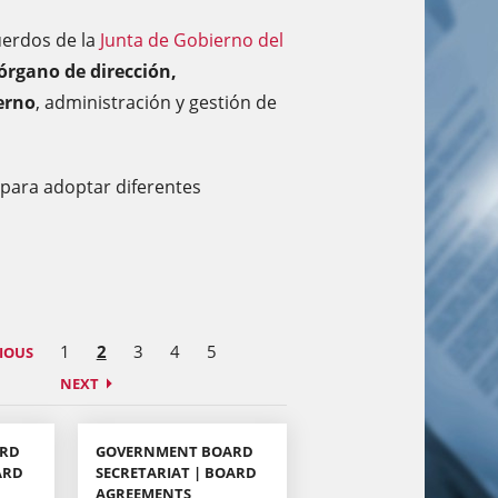
uerdos de la
Junta de Gobierno del
 órgano de dirección,
erno
, administración y gestión de
 para adoptar diferentes
1
2
3
4
5
IOUS
NEXT
ARD
GOVERNMENT BOARD
ARD
SECRETARIAT | BOARD
AGREEMENTS