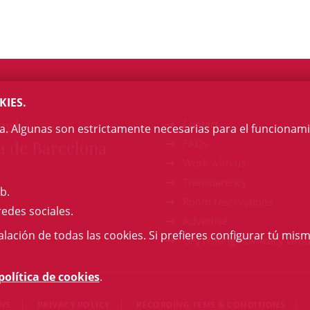
KIES.
egi
Contact
na. Algunas son estrictamente necesarias para el funcionami
a de Barcelona
FAQs
Work with us
Transparency
b.
Room reservations
redes sociales.
Advertise
talación de todas las cookies. Si prefieres configurar tú mism
GAJ (Young Advocacy Grou
política de cookies
.
ONS
PRIVACY POLICY
RECORDING TEMS & CONDITIONS