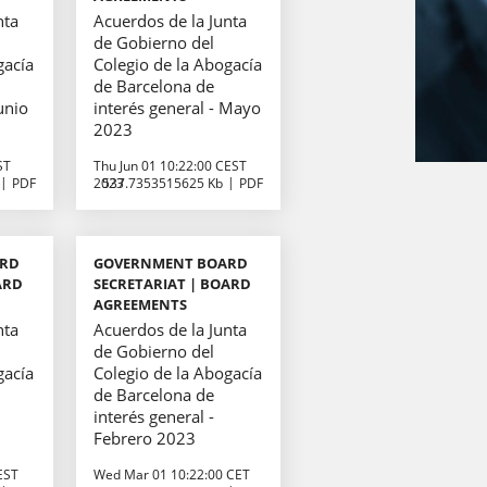
nta
Acuerdos de la Junta
de Gobierno del
gacía
Colegio de la Abogacía
de Barcelona de
Junio
interés general - Mayo
2023
ST
Thu Jun 01 10:22:00 CEST
PDF
2023
537.7353515625 Kb
PDF
ARD
GOVERNMENT BOARD
ARD
SECRETARIAT | BOARD
AGREEMENTS
nta
Acuerdos de la Junta
de Gobierno del
gacía
Colegio de la Abogacía
de Barcelona de
interés general -
Febrero 2023
EST
Wed Mar 01 10:22:00 CET