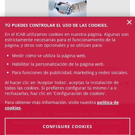
×
TÚ PUEDES CONTROLAR EL USO DE LAS COOKIES.
LEGAL WORLD / 319 - OCTOBER-NOVEMBER 2018
En el ICAB utilizamos cookies en nuestra página. Algunas son
EDITORIAL:
Em trobaré un dia un robot assegut a la meva
estrictamente necesarias para el funcionamiento de la
cadira?
página, y otros son opcionales y se utilizan para:
Medir cómo se utiliza la página web.
ACTUALITAT:
Novetats legislatives
Habilitar la personalización de la página web.
Ampliació de la legislació: Violència de gènere: reforme...
Para funciones de publicidad, marketing y redes sociales.
Al hacer clic en 'Aceptar todas', aceptas la instalación de
DOWNLOAD 319 (4.679839134216309 MB)
todas las cookies. Si prefieres configurar tú mismo / a o
rechazarlas, haz clic en 'Configuración de cookies'.
Para obtener más información, visite nuestra
política de
cookies
.
ETHICAL CODE
COOKIES TERMS & CONDITIONS
PRIVACY POLICY
RECORDING TEMS & CONDITIONS
CONFIGURE COOKIES
LEGAL NOTICE
ACCESSIBILITY
SITEMAP