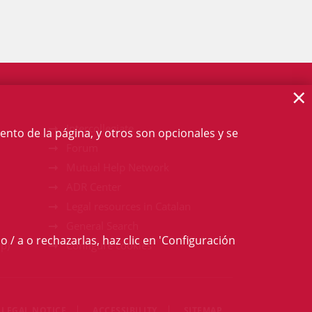
×
Intercollegiate
ento de la página, y otros son opcionales y se
Forum
Mutual Help Network
ADR Center
Legal resources in Catalan
General Search
o / a o rechazarlas, haz clic en 'Configuración
p)
Configure cookies
LEGAL NOTICE
ACCESSIBILITY
SITEMAP