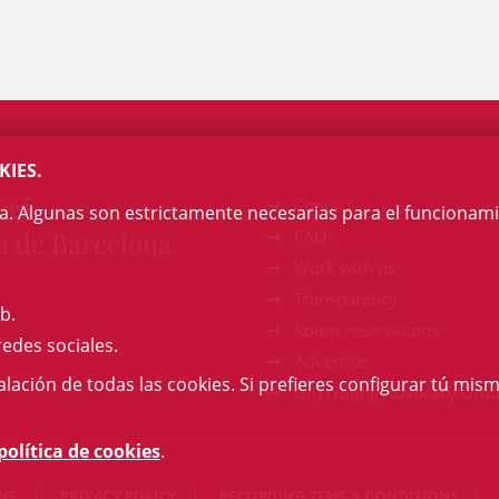
KIES.
egi
Contact
na. Algunas son estrictamente necesarias para el funcionami
a de Barcelona
FAQs
Work with us
Transparency
b.
Room reservations
redes sociales.
Advertise
talación de todas las cookies. Si prefieres configurar tú mism
GAJ (Young Advocacy Grou
política de cookies
.
ONS
PRIVACY POLICY
RECORDING TEMS & CONDITIONS