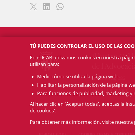
TÚ PUEDES CONTROLAR EL USO DE LAS COO
Il·lustre Col·l
En el ICAB utilizamos cookies en nuestra pági
utilizan para:
de l'Advocaci
Medir cómo se utiliza la página web.
c/ Mallorca, 283
08037 Barcelona
Habilitar la personalización de la página we
Tel. 934 961 880
Para funciones de publicidad, marketing y 
Al hacer clic en 'Aceptar todas', aceptas la ins
de cookies'.
Para obtener más información, visite nuestra
ETHICAL CODE
COOKIES TERMS & CONDITI