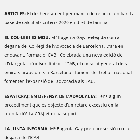
ARTICLES:
El desheretament per manca de relació familiar. La
base de càlcul als criteris 2020 en dret de família.
EL COL·LEGI ES MOU:
Mª Eugènia Gay, reelegida com a
degana del Col·legi de l’Advocacia de Barcelona. D’ara en
endavant, Formació ICAB! Celebrada una nova edició del
«Triangular d’universitats». L’ICAB, el consolat general dels
emirats àrabs units a Barcelona i foment del treball nacional
fomenten l’expansió de l’advocacia als EAU.
ESPAI CRAJ: EN DEFENSA DE L’ADVOCACIA:
Tens algun
procediment que és objecte d’un retard excessiu en la
tramitació? La CRAJ et dona suport.
LA JUNTA INFORMA:
Mª Eugènia Gay pren possessió com a
degana de l’ICAB.