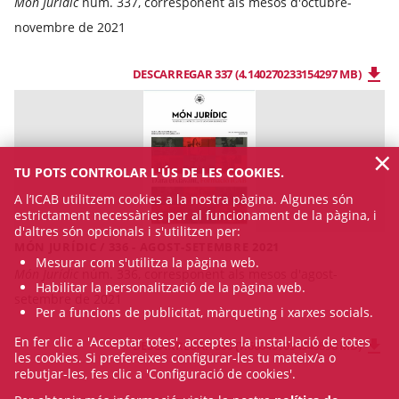
Món Jurídic
núm. 337, corresponent als mesos d'octubre-
novembre de 2021
DESCARREGAR 337 (4.140270233154297 MB)
×
TU POTS CONTROLAR L'ÚS DE LES COOKIES.
A l’ICAB utilitzem cookies a la nostra pàgina. Algunes són
estrictament necessàries per al funcionament de la pàgina, i
d'altres són opcionals i s'utilitzen per:
MÓN JURÍDIC / 336 - AGOST-SETEMBRE 2021
Mesurar com s'utilitza la pàgina web.
Món Jurídic
núm. 336, corresponent als mesos d'agost-
Habilitar la personalització de la pàgina web.
setembre de 2021
Per a funcions de publicitat, màrqueting i xarxes socials.
En fer clic a 'Acceptar totes', acceptes la instal·lació de totes
DESCARREGAR 336 (7.606451034545898 MB)
les cookies. Si prefereixes configurar-les tu mateix/a o
rebutjar-les, fes clic a 'Configuració de cookies'.