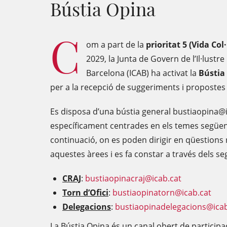
Bústia Opina
C
om a part de la
prioritat 5 (Vida Col·
2029, la Junta de Govern de l’Il·lustre
Barcelona (ICAB) ha activat la
Bústia
per a la recepció de suggeriments i propostes d
Es disposa d’una bústia general bustiaopina@ic
específicament centrades en els temes següen
continuació, on es poden dirigir en qüestion
aquestes àrees i es fa constar a través dels se
CRAJ
:
bustiaopinacraj@icab.cat
Torn d’Ofici
:
bustiaopinatorn@icab.cat
Delegacions
:
bustiaopinadelegacions@icab
La Bústia Opina és un canal obert de participa