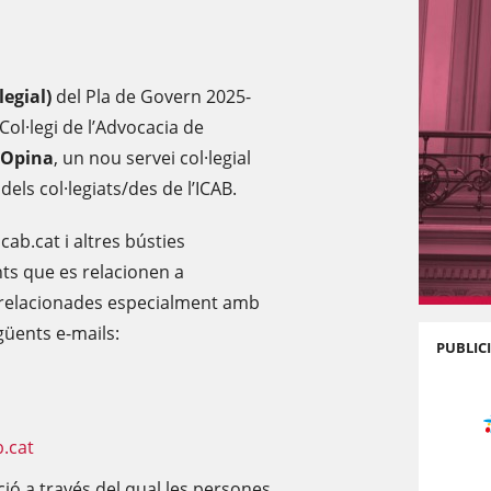
legial)
del Pla de Govern 2025-
 Col·legi de l’Advocacia de
 Opina
, un nou servei col·legial
els col·legiats/des de l’ICAB.
ab.cat i altres bústies
ts que es relacionen a
s relacionades especialment amb
güents e-mails:
PUBLIC
.cat
ció a través del qual les persones