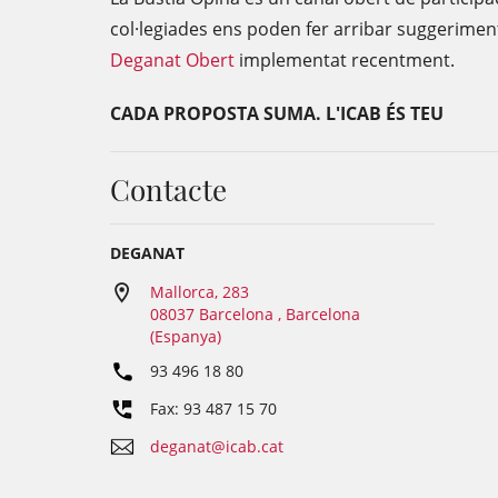
col·legiades ens poden fer arribar suggerimen
Deganat Obert
implementat recentment.
CADA PROPOSTA SUMA. L'ICAB ÉS TEU
Contacte
DEGANAT
Mallorca, 283
08037 Barcelona , Barcelona
(Espanya)
93 496 18 80
Fax: 93 487 15 70
deganat@icab.cat