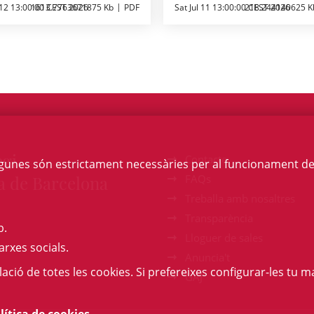
 12 13:00:00 CEST 2026
1613.7763671875 Kb
PDF
Sat Jul 11 13:00:00 CEST 2026
218.244140625 K
egi
Contacte
Algunes són estrictament necessàries per al funcionament de la
a de Barcelona
FAQs
Treballa amb nosaltres
Transparència
b.
Lloguer de sales
arxes socials.
Anuncia't
l·lació de totes les cookies. Si prefereixes configurar-les tu ma
GAJ