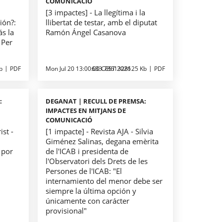
COMUNICACIÓ
[3 impactes] - La llegítima i la
ión?:
llibertat de testar, amb el diputat
ás la
Ramón Ángel Casanova
 Per
b
PDF
Mon Jul 20 13:00:00 CEST 2026
633.7861328125 Kb
PDF
:
DEGANAT | RECULL DE PREMSA:
IMPACTES EN MITJANS DE
COMUNICACIÓ
ist -
[1 impacte] - Revista AJA - Silvia
Giménez Salinas, degana emèrita
 por
de l'ICAB i presidenta de
l'Observatori dels Drets de les
Persones de l'ICAB: "El
internamiento del menor debe ser
siempre la última opción y
únicamente con carácter
provisional"