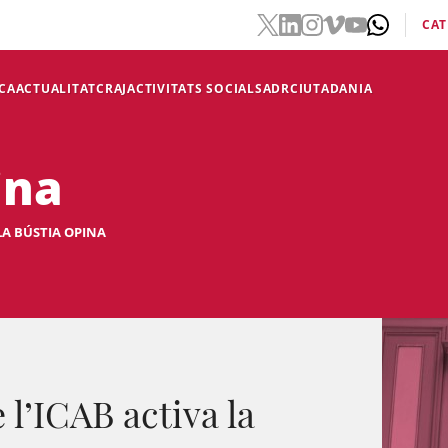
CAT
CA
ACTUALITAT
CRAJ
ACTIVITATS SOCIALS
ADR
CIUTADANIA
ina
LA BÚSTIA OPINA
 l’ICAB activa la