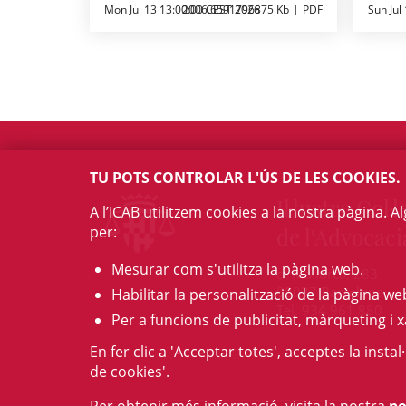
Mon Jul 13 13:00:00 CEST 2026
2006.6591796875 Kb
PDF
Sun Jul
TU POTS CONTROLAR L'ÚS DE LES COOKIES.
Il·lustre Col·l
A l’ICAB utilitzem cookies a la nostra pàgina. 
de l'Advocaci
per:
Mesurar com s'utilitza la pàgina web.
c/ Mallorca, 283
08037 Barcelona
Habilitar la personalització de la pàgina we
Tel. 934 961 880
Per a funcions de publicitat, màrqueting i x
En fer clic a 'Acceptar totes', acceptes la insta
de cookies'.