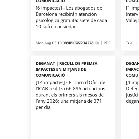
COMUNICACIÓ
COMU
[6 impactes] - Los abogados de
[1 imp
Barcelona recibirán atención
Interv
psicológica gratuita: siete de cada
Vallej
10 sufren ansiedad
Mon Aug 03 13:00:00 CEST 2026
6569.240234375 Kb
PDF
Tue Jul
DEGANAT | RECULL DE PREMSA:
DEGAN
IMPACTES EN MITJANS DE
IMPAC
COMUNICACIÓ
COMU
[14 impactes] - El Torn d’Ofici de
[4 imp
l’ICAB realitza 66.896 actuacions
Defens
durant els primers sis mesos de
justíc
l’any 2026: una mitjana de 371
degan
per dia