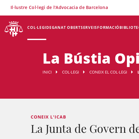
×
Il·lustre Col·legi de l'Advocacia de Barcelona
COL·LEGI
DEGANAT OBERT
SERVEIS
FORMACIÓ
BIBLIOTE
La Bústia Op
INICI
COL·LEGI
CONEIX EL COL·LEGI
CONEIX L'ICAB
La Junta de Govern de