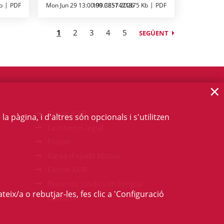
b
PDF
Mon Jun 29 13:00:00 CEST 2026
199.3857421875 Kb
PDF
1
2
3
4
5
SEGÜENT
×
Talent ICAB
 pàgina, i d'altres són opcionals i s'utilitzen
La intercol·legial
Fòrum
Xarxa d'Ajuda Mútua
Centre ADR
Recursos jurídics en llengua
teix/a o rebutjar-les, fes clic a 'Configuració
catalana