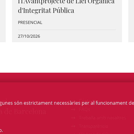
i l'Avantprojecte de Llei Orgànica
d'Integritat Pública
PRESENCIAL
27/10/2026
egi
Contacte
Algunes són estrictament necessàries per al funcionament de la
a de Barcelona
FAQs
Treballa amb nosaltres
Transparència
b.