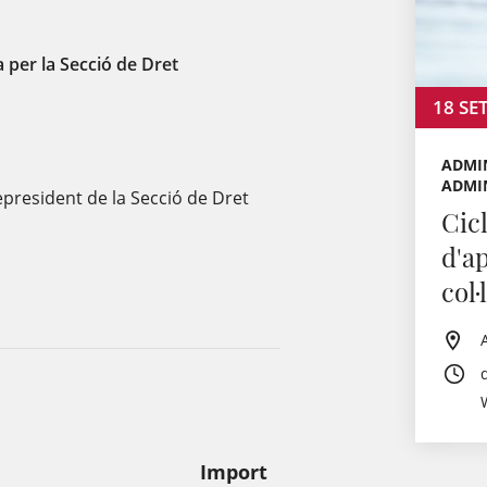
 per la Secció de Dret
18
SE
ADMIN
ADMI
epresident de la Secció de Dret
Cic
d'a
col
Import