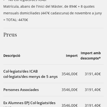
Matrícula, abans de l'inici del Màster, de 894€ + 8 quotes
mensuals domiciliades (447€ cadascuna) de novembre a juny
= TOTAL: 4470€
Preus
Import amb
Descripció
Import
descompte*
Col·legiats/des ICAB
3546,00€
3191,40€
col·legiats/des menys de 5 anys
Persones Associades
3546,00€
3191,40€
Ex Alumnes EPJ Col·legiats/des
3546,00€
3191,40€