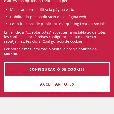
d'altres són opcionals i s'utilitzen per:
Fiscal, Edició ICAB 2027
Mesurar com s'utilitza la pàgina web.
Habilitar la personalització de la pàgina web.
De 27/10/2027 fins 15/12/2027
Per a funcions de publicitat, màrqueting i xarxes socials.
FISCAL | MÀSTERS | MÀSTER
MÒDUL IV: IVA, IMPOSTOS ESPECIALS
En fer clic a 'Acceptar totes', acceptes la instal·lació de totes
les cookies. Si prefereixes configurar-les tu mateix/a o
I IMPOSTOS LOCALS del Màster de
rebutjar-les, fes clic a 'Configuració de cookies'.
Dret Fiscal, Edició ICAB 2027
Per obtenir més informació, visita la nostra
política de
cookies
.
De 14/07/2027 fins 25/10/2027
CONFIGURACIÓ DE COOKIES
FISCAL | MÀSTERS | MÀSTER
MÒDUL III: IMPOST DE SOCIETATS I
FISCALITAT DELS NO RESIDENTS del
ACCEPTAR TOTES
Màster de Dret Fiscal, Edició ICAB 2027
PRESENCIAL I ON-LINE
De 24/05/2027 fins 12/07/2027