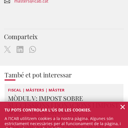
masters@icab.cat
Comparteix
També et pot interessar
FISCAL | MÀSTERS | MÀSTER
MÒDUL V: IMPOST SOBRE
×
SUCCESSIONS I DONACIONS I IMPOST
TU POTS CONTROLAR L'ÚS DE LES COOKIES.
SOBRE TRANSMISSIONS
PATRIMONIALS I ACTES JURÍDICS
A l’ICAB utilitzem cookies a la nostra pàgina. Algunes són
estrictament necessàries per al funcionament de la pàgina, i
DOCUMENTATS del Màster de Dret