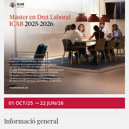
01
OCT/25
22
JUN/26
Informació general