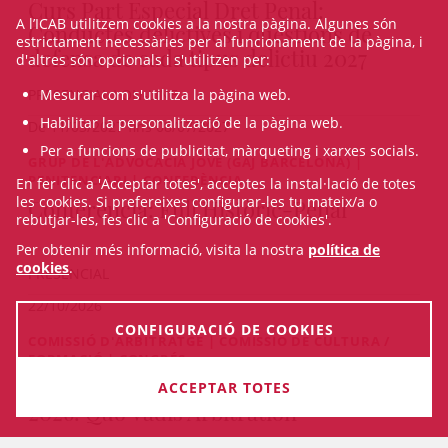
Curs Part Especial Dret Penal:
A l’ICAB utilitzem cookies a la nostra pàgina. Algunes són
Conductes delictives i qüestions de
estrictament necessàries per al funcionament de la pàgina, i
defensa de cada tipus delictiu 2027
d'altres són opcionals i s'utilitzen per:
PRESENCIAL I ON-LINE
Mesurar com s'utilitza la pàgina web.
Habilitar la personalització de la pàgina web.
De 11/03/2027 fins 08/07/2027
Per a funcions de publicitat, màrqueting i xarxes socials.
GRUP DE L'ADVOCACIA JOVE (GAJ BARCELONA) |
PENITENCIARI | CONFERÈNCIA
En fer clic a 'Acceptar totes', acceptes la instal·lació de totes
les cookies. Si prefereixes configurar-les tu mateix/a o
Conferència: Full Històric-Penal
rebutjar-les, fes clic a 'Configuració de cookies'.
Per obtenir més informació, visita la nostra
política de
cookies
.
PRESENCIAL
22/10/2026
CONFIGURACIÓ DE COOKIES
COMISSIÓ D'ARBITRATGE | COMISSIÓ DE CULTURA /
FORMACIÓ | CONGRÉS
International Arbitration Congress
ACCEPTAR TOTES
2026. Quo Vadis Arbitration