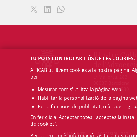
Il·lustre Col·l
TU POTS CONTROLAR L'ÚS DE LES COOKIES.
de l'Advocaci
A l’ICAB utilitzem cookies a la nostra pàgina. 
per:
c/ Mallorca, 283
08037 Barcelona
Mesurar com s'utilitza la pàgina web.
Tel. 934 961 880
Habilitar la personalització de la pàgina we
Per a funcions de publicitat, màrqueting i x
En fer clic a 'Acceptar totes', acceptes la insta
de cookies'.
MAPA WEB
ACCESSIBILITAT
Per obtenir més informació, visita la nostra
po