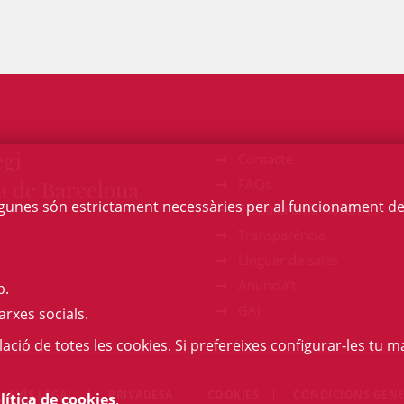
egi
Contacte
a de Barcelona
FAQs
Algunes són estrictament necessàries per al funcionament de la
Treballa amb nosaltres
Transparència
Lloguer de sales
Anuncia't
b.
GAJ
arxes socials.
l·lació de totes les cookies. Si prefereixes configurar-les tu ma
AVÍS LEGAL
PRIVADESA
COOKIES
CONDICIONS GENE
lítica de cookies
.