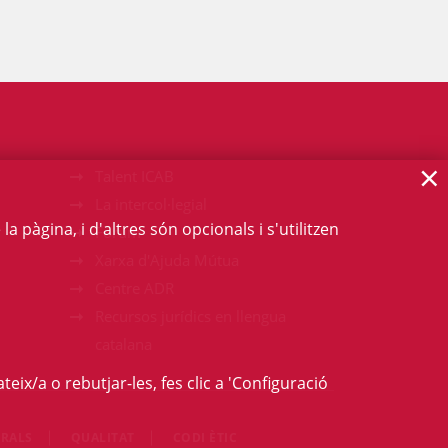
×
Talent ICAB
La intercol·legial
 pàgina, i d'altres són opcionals i s'utilitzen
Fòrum
Xarxa d'Ajuda Mútua
Centre ADR
Recursos jurídics en llengua
catalana
teix/a o rebutjar-les, fes clic a 'Configuració
RALS
QUALITAT
CODI ÈTIC