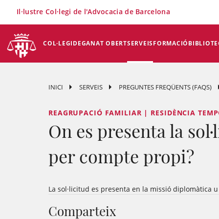
×
Il·lustre Col·legi de l'Advocacia de Barcelona
COL·LEGI
DEGANAT OBERT
SERVEIS
FORMACIÓ
BIBLIOTE
INICI
SERVEIS
PREGUNTES FREQÜENTS (FAQS)
REAGRUPACIÓ FAMILIAR | RESIDÈNCIA TEMP
On es presenta la sol·
per compte propi?
La sol·licitud es presenta en la missió diplomàtica u
Comparteix