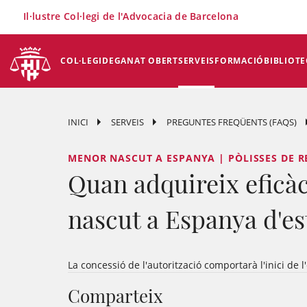
×
Il·lustre Col·legi de l'Advocacia de Barcelona
COL·LEGI
DEGANAT OBERT
SERVEIS
FORMACIÓ
BIBLIOTE
INICI
SERVEIS
PREGUNTES FREQÜENTS (FAQS)
MENOR NASCUT A ESPANYA | PÒLISSES DE R
Quan adquireix eficàcia
nascut a Espanya d'es
La concessió de l'autorització comportarà l'inici de l'
Comparteix