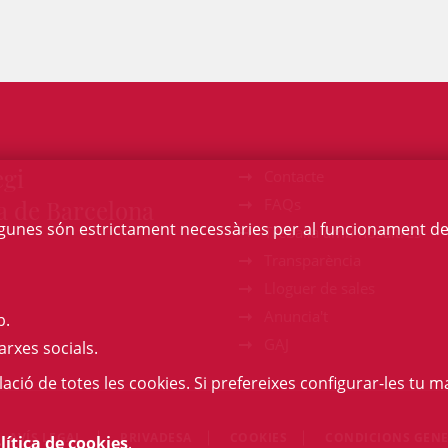
egi
Contacte
a de Barcelona
FAQs
Algunes són estrictament necessàries per al funcionament de la
Treballa amb nosaltres
Transparència
Lloguer de sales
Anuncia't
b.
GAJ
arxes socials.
l·lació de totes les cookies. Si prefereixes configurar-les tu ma
AVÍS LEGAL
PRIVADESA
COOKIES
CONDICIONS GENE
lítica de cookies
.