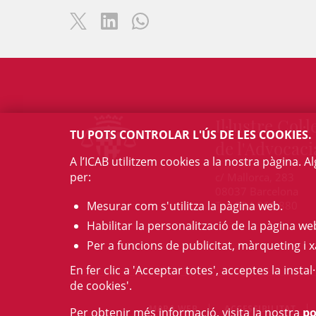
Il·lustre Col·l
TU POTS CONTROLAR L'ÚS DE LES COOKIES.
de l'Advocaci
A l’ICAB utilitzem cookies a la nostra pàgina. 
per:
c/ Mallorca, 283
08037 Barcelona
Mesurar com s'utilitza la pàgina web.
Tel. 934 961 880
Habilitar la personalització de la pàgina we
Per a funcions de publicitat, màrqueting i x
En fer clic a 'Acceptar totes', acceptes la insta
de cookies'.
MAPA WEB
ACCESSIBILITAT
Per obtenir més informació, visita la nostra
po