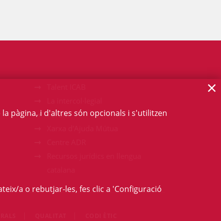
×
Talent ICAB
La intercol·legial
 pàgina, i d'altres són opcionals i s'utilitzen
Fòrum
Xarxa d'Ajuda Mútua
Centre ADR
Recursos jurídics en llengua
catalana
teix/a o rebutjar-les, fes clic a 'Configuració
RALS
QUALITAT
CODI ÈTIC