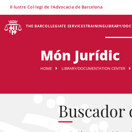
×
Il·lustre Col·legi de l'Advocacia de Barcelona
THE BAR
COLLEGIATE SERVICES
TRAINING
LIBRARY/DO
Món Jurídic
HOME
LIBRARY/DOCUMENTATION CENTER
Buscador 