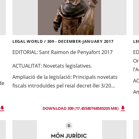
LEGAL WORLD / 309 - DECEMBER-JANUARY 2017
LE
EDITORIAL:
Sant Raimon de Penyafort 2017
ED
Or
ACTUALITAT:
Novetats legislatives.
l’
Ampliació de la legislació: Principals novetats
AC
de
fiscals introduïdes pel reial decret-llei 3/20...
Am
DOWNLOAD 309 (17.45580768585205 MB)