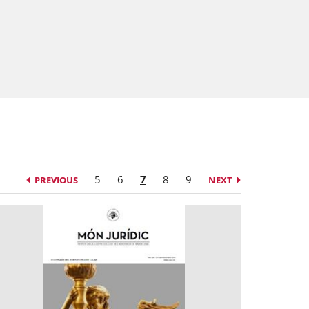
5
6
7
8
9
PREVIOUS
NEXT