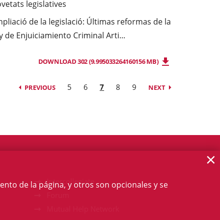
vetats legislatives
pliació de la legislació: Últimas reformas de la
y de Enjuiciamiento Criminal
Arti...
DOWNLOAD 302 (9.995033264160156 MB)
5
6
7
8
9
PREVIOUS
NEXT
×
Intercollegiate
ento de la página, y otros son opcionales y se
Forum
Mutual Help Network