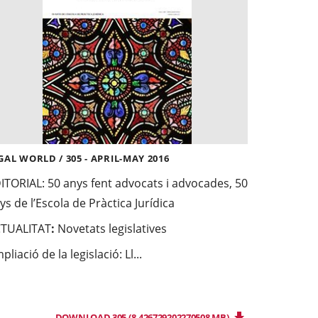
GAL WORLD / 305 - APRIL-MAY 2016
ITORIAL:
50 anys fent advocats i advocades, 50
ys de l’Escola de Pràctica Jurídica
TUALITAT
:
Novetats legislatives
pliació de la legislació: Ll...
DOWNLOAD 305 (8.426729202270508 MB)