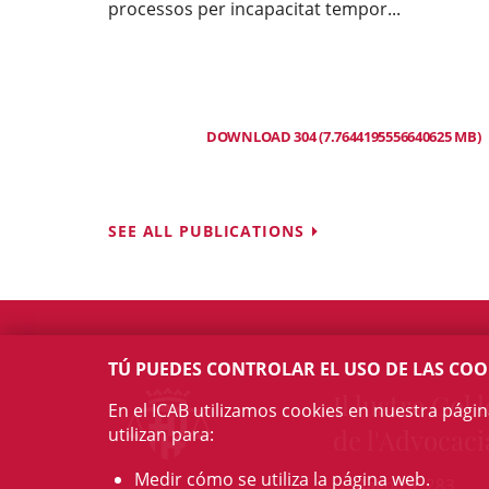
processos per incapacitat tempor...
DOWNLOAD 304 (7.7644195556640625 MB)
SEE ALL PUBLICATIONS
TÚ PUEDES CONTROLAR EL USO DE LAS COO
Il·lustre Col·l
En el ICAB utilizamos cookies en nuestra pági
utilizan para:
de l'Advocaci
Medir cómo se utiliza la página web.
c/ Mallorca, 283