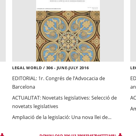
LEGAL WORLD / 306 - JUNE-JULY 2016
LE
EDITORIAL:
1r. Congrés de l’Advocacia de
ED
Barcelona
an
ACTUALITAT:
Novetats legislatives: Selecció de
AC
novetats legislatives
Am
Ampliació de la legislació: Una nova llei de...
DOWNLOAD 306 (13.356833457946777 MB)