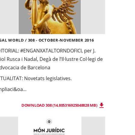
GAL WORLD / 308 - OCTOBER-NOVEMBER 2016
ITORIAL:
#ENGANXATALTORNDOFICI, per J.
iol Rusca i Nadal, Degà de l’Il·lustre Col·legi de
Advocacia de Barcelona
TUALITAT:
Novetats legislatives.
pliaci&oa...
DOWNLOAD 308 (14.805316925048828 MB)