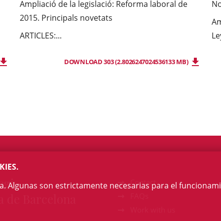
Ampliació de la legislació: Reforma laboral de
No
2015. Principals novetats
Am
ARTICLES:
...
Le
DOWNLOAD 303 (2.8026247024536133 MB)
KIES.
egi
Contact
na. Algunas son estrictamente necesarias para el funcionami
a de Barcelona
FAQs
Work with us