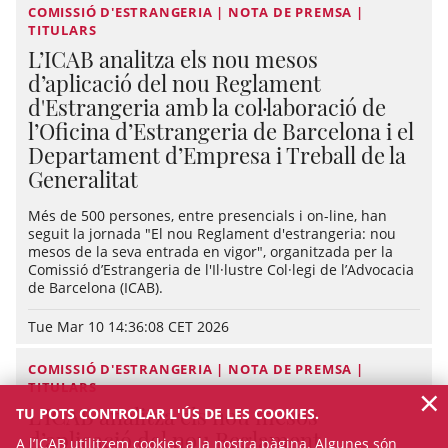
COMISSIÓ D'ESTRANGERIA | NOTA DE PREMSA |
TITULARS
L’ICAB analitza els nou mesos
d’aplicació del nou Reglament
d'Estrangeria amb la col·laboració de
l’Oficina d’Estrangeria de Barcelona i el
Departament d’Empresa i Treball de la
Generalitat
Més de 500 persones, entre presencials i on-line, han
seguit la jornada "El nou Reglament d'estrangeria: nou
mesos de la seva entrada en vigor", organitzada per la
Comissió d’Estrangeria de l'Il·lustre Col·legi de l’Advocacia
de Barcelona (ICAB).
Tue Mar 10 14:36:08 CET 2026
COMISSIÓ D'ESTRANGERIA | NOTA DE PREMSA |
×
TITULARS
L’ICAB analitza els nou mesos
TU POTS CONTROLAR L'ÚS DE LES COOKIES.
d’aplicació del nou Reglament
A l’ICAB utilitzem cookies a la nostra pàgina. Algunes són