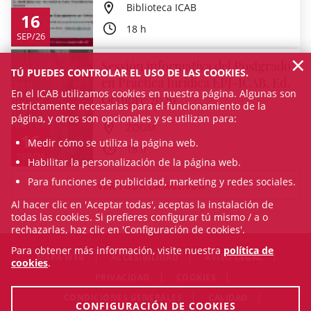
Biblioteca ICAB
16
18 h
SEP/26
×
Sessión informativa del Postgrado
TÚ PUEDES CONTROLAR EL USO DE LAS COOKIES.
en Práctica Jurídica EPJ-ICAB. Ed.
En el ICAB utilizamos cookies en nuestra página. Algunas son
Octubre 2026
estrictamente necesarias para el funcionamiento de la
página, y otros son opcionales y se utilizan para:
ZOOM
16
Medir cómo se utiliza la página web.
18 h
SEP/26
Habilitar la personalización de la página web.
Para funciones de publicidad, marketing y redes sociales.
VER TODA LA AGENDA
Al hacer clic en 'Aceptar todas', aceptas la instalación de
todas las cookies. Si prefieres configurar tú mismo / a o
rechazarlas, haz clic en 'Configuración de cookies'.
Para obtener más información, visite nuestra
política de
MAPA WEB
ACCESIBILIDAD
AVISO LEGAL
cookies
.
PRIVACIDAD
COOKIES
CONDICIONES GENERALES
CALIDAD
CONFIGURACIÓN DE COOKIES