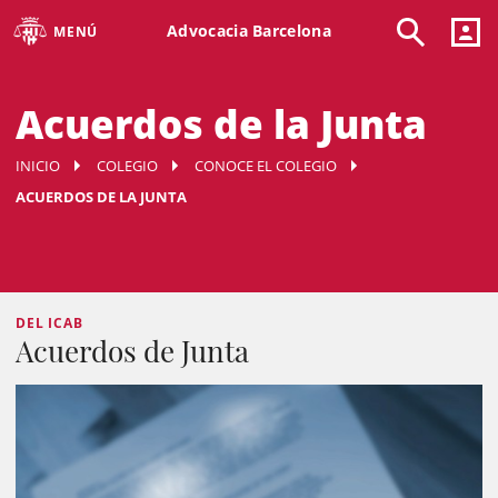
Advocacia Barcelona
MENÚ
Acuerdos de la Junta
INICIO
COLEGIO
CONOCE EL COLEGIO
ACUERDOS DE LA JUNTA
DEL ICAB
Acuerdos de Junta