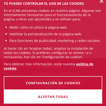
×
TÚ PUEDES CONTROLAR EL USO DE LAS COOKIES.
SECRETARÍA DE JUNTA DE GOBIERNO
En el ICAB utilizamos cookies en nuestra página. Algunas son
estrictamente necesarias para el funcionamiento de la
Mallorca, 283
página, y otros son opcionales y se utilizan para:
08037 Barcelona , Barcelona (España)
Medir cómo se utiliza la página web.
93 601 12 28 / 93 496 18 80
Habilitar la personalización de la página web.
Fax: 93 487 15 70
Para funciones de publicidad, marketing y redes sociales.
secretariadejunta@icab.cat
Al hacer clic en 'Aceptar todas', aceptas la instalación de
todas las cookies. Si prefieres configurar tú mismo / a o
rechazarlas, haz clic en 'Configuración de cookies'.
Para obtener más información, visite nuestra
política de
MAPA WEB
ACCESIBILIDAD
AVISO LEGAL
cookies
.
PRIVACIDAD
COOKIES
CONDICIONES GENERALES
CALIDAD
CONFIGURACIÓN DE COOKIES
CÓDIGO ÉTICO
© Thu Aug 06 21:57:55 CEST 2026 Il·lustre Col·legi de
ACEPTAR TODAS
l'Advocacia de Barcelona. Todos los derechos reservados