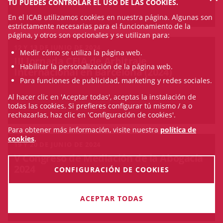
TÚ PUEDES CONTROLAR EL USO DE LAS COOKIES.
En el ICAB utilizamos cookies en nuestra página. Algunas son
estrictamente necesarias para el funcionamiento de la
página, y otros son opcionales y se utilizan para:
12 Y 13 DE JUNIO DE 2024
Medir cómo se utiliza la página web.
III Jornada CEIA de Arbitraje
Habilitar la personalización de la página web.
Internacional en Barcelona (2024)
Para funciones de publicidad, marketing y redes sociales.
Al hacer clic en 'Aceptar todas', aceptas la instalación de
todas las cookies. Si prefieres configurar tú mismo / a o
rechazarlas, haz clic en 'Configuración de cookies'.
Para obtener más información, visite nuestra
política de
cookies
.
19 Y 20 DE JUNIO DE 2024
V Congreso de Mediación de la Abogacía
2024
CONFIGURACIÓN DE COOKIES
ACEPTAR TODAS