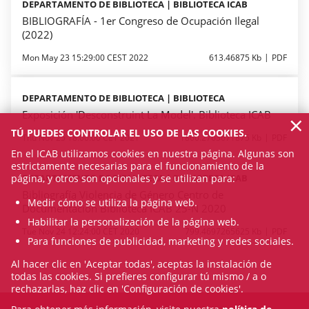
DEPARTAMENTO DE BIBLIOTECA | BIBLIOTECA ICAB
BIBLIOGRAFÍA - 1er Congreso de Ocupación Ilegal
(2022)
Mon May 23 15:29:00 CEST 2022
613.46875 Kb
PDF
DEPARTAMENTO DE BIBLIOTECA | BIBLIOTECA
Exposición 'Desconstruint La Model'. Biblioteca ICAB
×
TÚ PUEDES CONTROLAR EL USO DE LAS COOKIES.
Thu Nov 25 18:00:00 CET 2021
1860.2763671875 Kb
PDF
En el ICAB utilizamos cookies en nuestra página. Algunas son
estrictamente necesarias para el funcionamiento de la
página, y otros son opcionales y se utilizan para:
DEPARTAMENTO DE BIBLIOTECA | BIBLIOTECA ICAB
Bibliografía Violencia de Género Centro de
Medir cómo se utiliza la página web.
Documentación Biblioteca ICAB 25-N 2020
Habilitar la personalización de la página web.
Tue Nov 24 12:24:00 CET 2020
799.4697265625 Kb
PDF
Para funciones de publicidad, marketing y redes sociales.
Al hacer clic en 'Aceptar todas', aceptas la instalación de
todas las cookies. Si prefieres configurar tú mismo / a o
rechazarlas, haz clic en 'Configuración de cookies'.