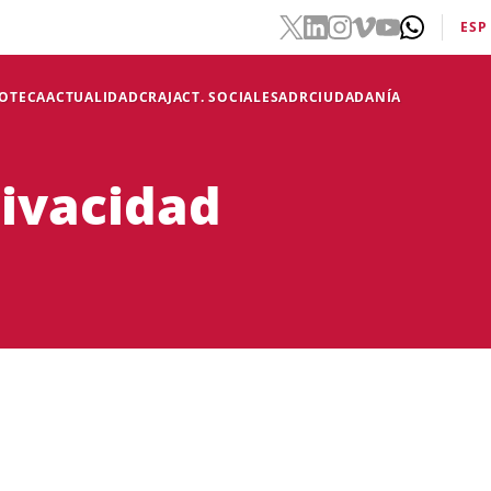
ESP
IOTECA
ACTUALIDAD
CRAJ
ACT. SOCIALES
ADR
CIUDADANÍA
rivacidad