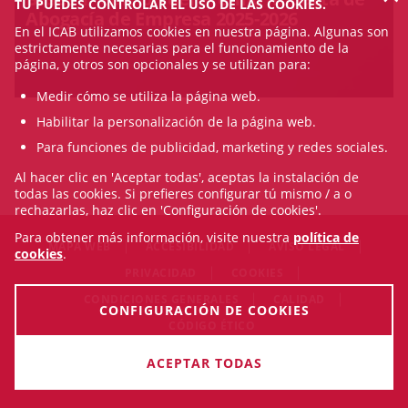
TÚ PUEDES CONTROLAR EL USO DE LAS COOKIES.
Abogacía de Empresa 2025-2026
En el ICAB utilizamos cookies en nuestra página. Algunas son
estrictamente necesarias para el funcionamiento de la
página, y otros son opcionales y se utilizan para:
Medir cómo se utiliza la página web.
Habilitar la personalización de la página web.
Para funciones de publicidad, marketing y redes sociales.
Al hacer clic en 'Aceptar todas', aceptas la instalación de
todas las cookies. Si prefieres configurar tú mismo / a o
rechazarlas, haz clic en 'Configuración de cookies'.
Para obtener más información, visite nuestra
política de
MAPA WEB
ACCESIBILIDAD
AVISO LEGAL
cookies
.
PRIVACIDAD
COOKIES
CONDICIONES GENERALES
CALIDAD
CONFIGURACIÓN DE COOKIES
CÓDIGO ÉTICO
© Fri Aug 07 02:42:07 CEST 2026 Il·lustre Col·legi de l'Advocacia
ACEPTAR TODAS
de Barcelona. Todos los derechos reservados