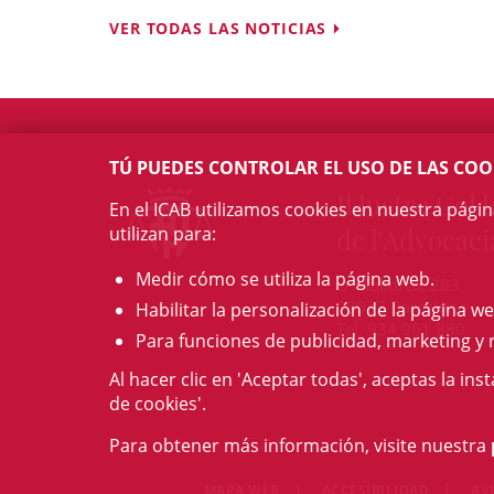
VER TODAS LAS NOTICIAS
TÚ PUEDES CONTROLAR EL USO DE LAS COO
Il·lustre Col·l
En el ICAB utilizamos cookies en nuestra pági
utilizan para:
de l'Advocaci
Medir cómo se utiliza la página web.
c/ Mallorca, 283
08037 Barcelona
Habilitar la personalización de la página we
Tel. 934 961 880
Para funciones de publicidad, marketing y 
Al hacer clic en 'Aceptar todas', aceptas la ins
de cookies'.
Para obtener más información, visite nuestra
MAPA WEB
ACCESIBILIDAD
AV