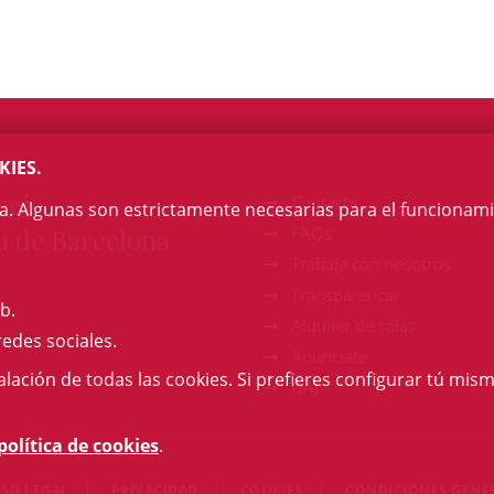
KIES.
egi
Contacto
na. Algunas son estrictamente necesarias para el funcionami
a de Barcelona
FAQs
Trabaja con nosotros
Transparencia
b.
Alquiler de salas
redes sociales.
Anúnciate
talación de todas las cookies. Si prefieres configurar tú mism
GAJ
política de cookies
.
ISO LEGAL
PRIVACIDAD
COOKIES
CONDICIONES GENE