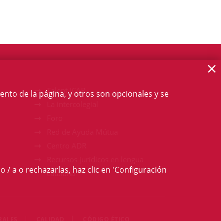
×
Talent ICAB
ento de la página, y otros son opcionales y se
La intercolegial
Foro
Red de Ayuda Mútua
Centro ADR
Recursos jurídicos en lengua
o / a o rechazarlas, haz clic en 'Configuración
catalana
RALES
CALIDAD
CÓDIGO ÉTICO