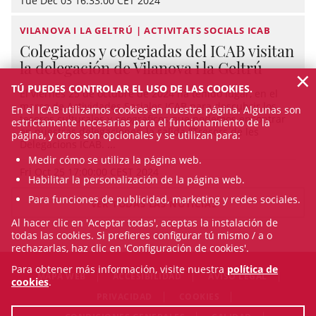
Tue Dec 03 16:33:00 CET 2024
VILANOVA I LA GELTRÚ | ACTIVITATS SOCIALS ICAB
Colegiados y colegiadas del ICAB visitan
la delegación de Vilanova i la Geltrú
×
TÚ PUEDES CONTROLAR EL USO DE LAS COOKIES.
El viernes 25 de octubre de 2024 ha tenido lugar, en el
marco de Actividades Sociales ICAB para descubrir los
En el ICAB utilizamos cookies en nuestra página. Algunas son
tesoros culturales y geográficos que podemos encontrar
estrictamente necesarias para el funcionamiento de la
en nuestras delegaciones, la salida "Tresors de les
página, y otros son opcionales y se utilizan para:
Delegacions ICAB. ...
Medir cómo se utiliza la página web.
Fri Oct 25 17:00:00 CEST 2024
Habilitar la personalización de la página web.
Para funciones de publicidad, marketing y redes sociales.
VER TODAS LAS NOTICIAS
Al hacer clic en 'Aceptar todas', aceptas la instalación de
todas las cookies. Si prefieres configurar tú mismo / a o
rechazarlas, haz clic en 'Configuración de cookies'.
Para obtener más información, visite nuestra
política de
MAPA WEB
ACCESIBILIDAD
AVISO LEGAL
cookies
.
PRIVACIDAD
COOKIES