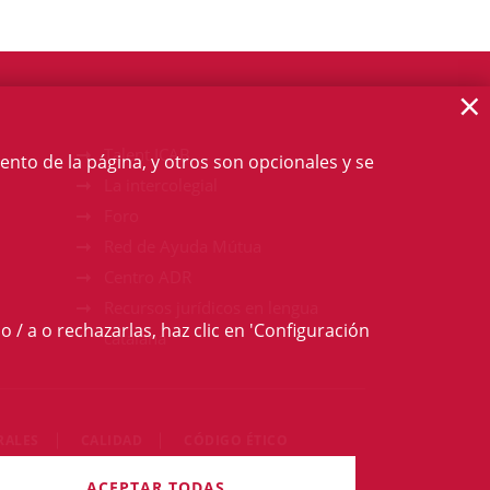
×
Talent ICAB
ento de la página, y otros son opcionales y se
La intercolegial
Foro
Red de Ayuda Mútua
Centro ADR
Recursos jurídicos en lengua
o / a o rechazarlas, haz clic en 'Configuración
catalana
RALES
CALIDAD
CÓDIGO ÉTICO
derechos reservados
ACEPTAR TODAS