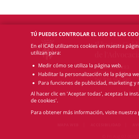
TÚ PUEDES CONTROLAR EL USO DE LAS COO
Il·lustre Col·l
En el ICAB utilizamos cookies en nuestra pági
utilizan para:
de l'Advocaci
Medir cómo se utiliza la página web.
c/ Mallorca, 283
08037 Barcelona
Habilitar la personalización de la página we
Tel. 934 961 880
Para funciones de publicidad, marketing y 
Al hacer clic en 'Aceptar todas', aceptas la ins
de cookies'.
Para obtener más información, visite nuestra
MAPA WEB
ACCESIBILIDAD
AV
© Fri Aug 07 00:02