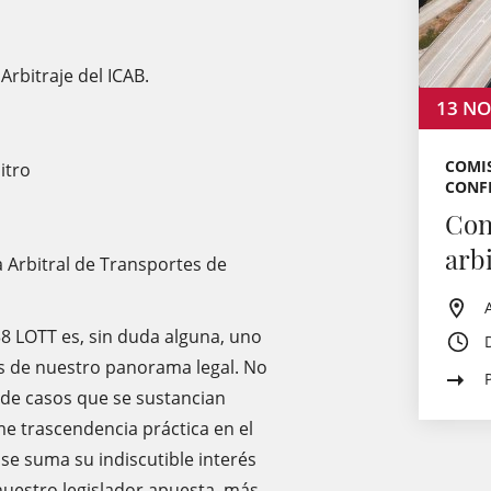
Arbitraje del ICAB.
13
NO
COMIS
itro
CONF
Con
arb
ta Arbitral de Transportes de
 38 LOTT es, sin duda alguna, uno
os de nuestro panorama legal. No
de casos que se sustancian
e trascendencia práctica en el
e se suma su indiscutible interés
nuestro legislador apuesta, más