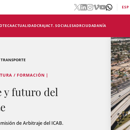
ESP
IOTECA
ACTUALIDAD
CRAJ
ACT. SOCIALES
ADR
CIUDADANÍA
E TRANSPORTE
LTURA / FORMACIÓN |
 y futuro del
te
omisión de Arbitraje del ICAB.