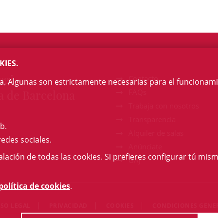
KIES.
egi
Contacto
na. Algunas son estrictamente necesarias para el funcionami
a de Barcelona
FAQs
Trabaja con nosotros
Transparencia
b.
Alquiler de salas
redes sociales.
Anúnciate
talación de todas las cookies. Si prefieres configurar tú mism
GAJ
política de cookies
.
ISO LEGAL
PRIVACIDAD
COOKIES
CONDICIONES GENE