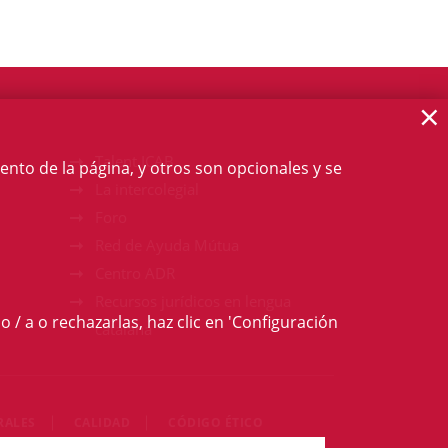
×
Talent ICAB
ento de la página, y otros son opcionales y se
La intercolegial
Foro
Red de Ayuda Mútua
Centro ADR
Recursos jurídicos en lengua
o / a o rechazarlas, haz clic en 'Configuración
catalana
RALES
CALIDAD
CÓDIGO ÉTICO