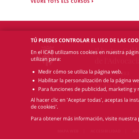
VEURE TOTS ELS CURSOS
TÚ PUEDES CONTROLAR EL USO DE LAS COO
Il·lustre Col·l
En el ICAB utilizamos cookies en nuestra pági
utilizan para:
de l'Advocaci
Medir cómo se utiliza la página web.
c/ Mallorca, 283
08037 Barcelona
Habilitar la personalización de la página we
Tel. 934 961 880
Para funciones de publicidad, marketing y 
Al hacer clic en 'Aceptar todas', aceptas la ins
de cookies'.
Para obtener más información, visite nuestra
MAPA WEB
ACCESIBILIDAD
AV