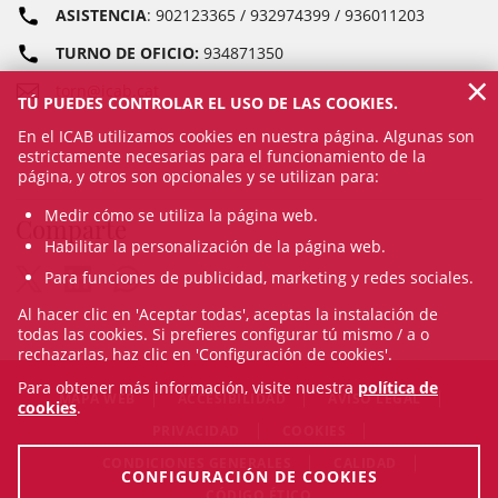
ASISTENCIA
: 902123365 / 932974399 / 936011203
TURNO DE OFICIO:
934871350
×
torn@icab.cat
TÚ PUEDES CONTROLAR EL USO DE LAS COOKIES.
En el ICAB utilizamos cookies en nuestra página. Algunas son
estrictamente necesarias para el funcionamiento de la
página, y otros son opcionales y se utilizan para:
Medir cómo se utiliza la página web.
Comparte
Habilitar la personalización de la página web.
Para funciones de publicidad, marketing y redes sociales.
Al hacer clic en 'Aceptar todas', aceptas la instalación de
todas las cookies. Si prefieres configurar tú mismo / a o
rechazarlas, haz clic en 'Configuración de cookies'.
Para obtener más información, visite nuestra
política de
MAPA WEB
ACCESIBILIDAD
AVISO LEGAL
cookies
.
PRIVACIDAD
COOKIES
CONDICIONES GENERALES
CALIDAD
CONFIGURACIÓN DE COOKIES
CÓDIGO ÉTICO