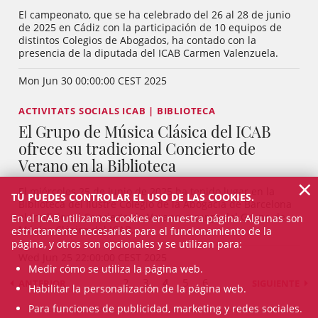
El campeonato, que se ha celebrado del 26 al 28 de junio
de 2025 en Cádiz con la participación de 10 equipos de
distintos Colegios de Abogados, ha contado con la
presencia de la diputada del ICAB Carmen Valenzuela.
Mon Jun 30 00:00:00 CEST 2025
ACTIVITATS SOCIALS ICAB | BIBLIOTECA
El Grupo de Música Clásica del ICAB
ofrece su tradicional Concierto de
Verano en la Biblioteca
×
El miércoles 25 de junio de 2025 ha tenido lugar en la
TÚ PUEDES CONTROLAR EL USO DE LAS COOKIES.
Biblioteca del Ilustre Colegio de la Abogacía de Barcelona
el tradicional Concierto de Verano, a cargo del Grupo de
En el ICAB utilizamos cookies en nuestra página. Algunas son
Música Clásica del ICAB.
estrictamente necesarias para el funcionamiento de la
página, y otros son opcionales y se utilizan para:
Wed Jun 25 22:00:00 CEST 2025
Medir cómo se utiliza la página web.
2
3
4
5
6
ANTERIOR
SIGUIENTE
Habilitar la personalización de la página web.
Para funciones de publicidad, marketing y redes sociales.